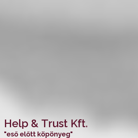
H
e
l
p
&
T
r
u
s
t
K
f
t
.
"
e
s
ő
e
l
ő
t
t
k
ö
p
ö
n
y
e
g
"