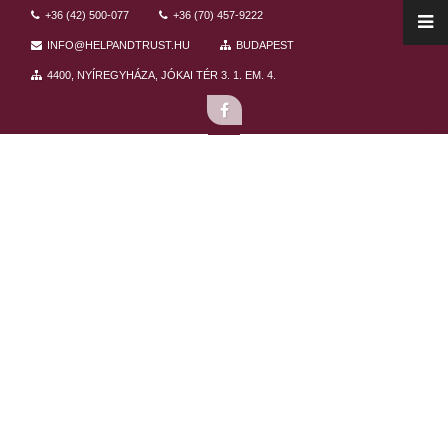
asdasd
+36 (42) 500-077
+36 (70) 457-9222
,
INFO@HELPANDTRUST.HU
BUDAPEST
4400, NYÍREGYHÁZA, JÓKAI TÉR 3. 1. EM. 4.